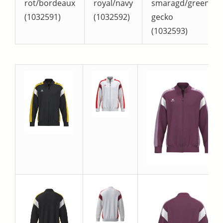
rot/bordeaux
royal/navy
smaragd/green
(1032591)
(1032592)
gecko
(1032593)