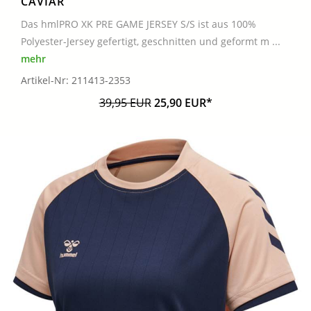
CAVIAR
Das hmlPRO XK PRE GAME JERSEY S/S ist aus 100%
Polyester-Jersey gefertigt, geschnitten und geformt m ...
mehr
Artikel-Nr: 211413-2353
39,95 EUR
25,90 EUR*