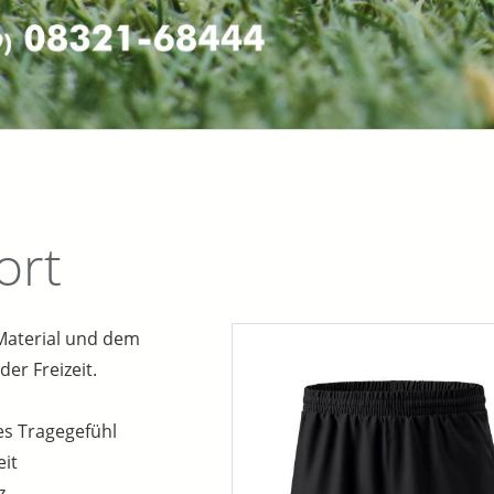
ort
 Material und dem
er Freizeit.
les Tragegefühl
eit
z