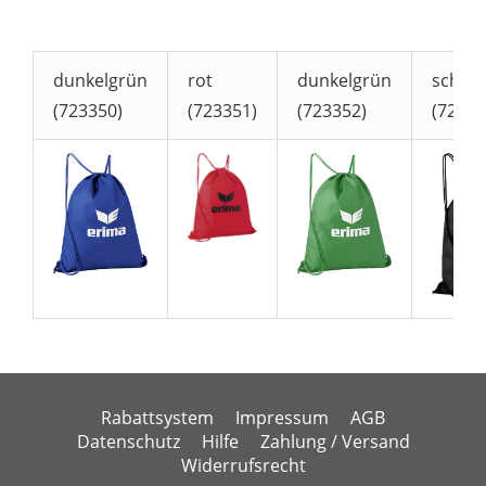
dunkelgrün
rot
dunkelgrün
schwar
(723350)
(723351)
(723352)
(72335
Rabattsystem
Impressum
AGB
Datenschutz
Hilfe
Zahlung / Versand
Widerrufsrecht