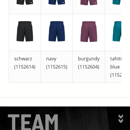
schwarz
navy
burgundy
tahitian
(1152614)
(1152615)
(1152604)
blue
(1152605