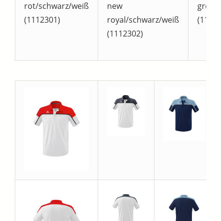
rot/schwarz/weiß
new
green
(1112301)
royal/schwarz/weiß
(1112
(1112302)