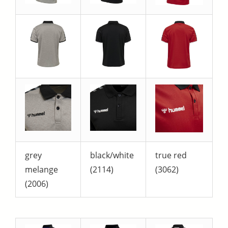
grey
black/white
true red
melange
(2114)
(3062)
(2006)