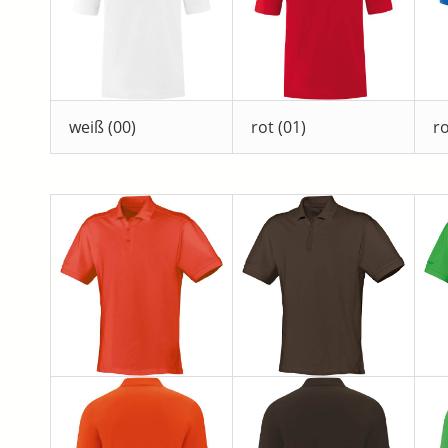
weiß (00)
rot (01)
ro