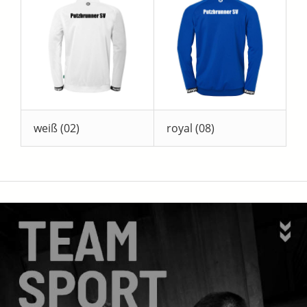
weiß (02)
royal (08)