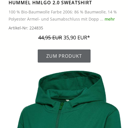
HUMMEL HMLGO 2.0 SWEATSHIRT
100 % Bio-Baumwolle Farbe 2006: 86 % Baumwolle, 14 %
Polyester Ärmel- und Saumabschluss mit Dopp ...
mehr
Artikel-Nr: 224835
44,95 EUR
35,90 EUR*
ZUM PRODUKT